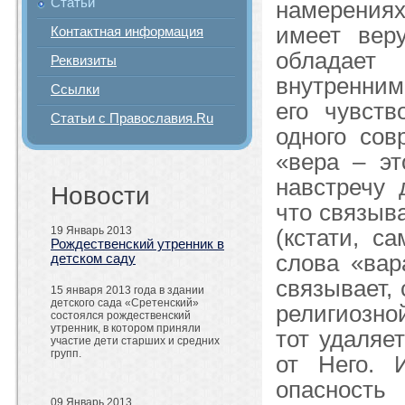
Статьи
намерения
имеет вер
Контактная информация
обладает 
Реквизиты
внутренним
Ссылки
его чувст
Статьи с Православия.Ru
одного сов
«вера – эт
навстречу 
Новости
что связыв
19 Январь 2013
(кстати, с
Рождественский утренник в
слова «вара
детском саду
связывает, 
15 января 2013 года в здании
детского сада «Сретенский»
религиозно
состоялся рождественский
утренник, в котором приняли
тот удаляе
участие дети старших и средних
групп.
от Него. 
опасност
09 Январь 2013