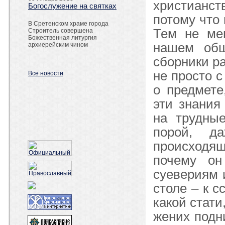
христианст
Богослужение на святках
потому что 
В Сретенском храме города
Тем не ме
Строитель совершена
Божественная литургия
нашем общ
архиерейским чином
сборники ра
не просто с
Все новости
о предмете
эти знания
на трудные
порой, д
происходя
почему он
суевериям 
столе – к с
какой стати
жених подни