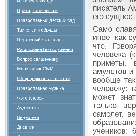
История прихода
писатель Ам
Приходской листок
его сущност
Православный детский сад
Само славя
Таинства и обряды
иное, как с
Церковный календарь
что. Гово
Расписание Богослужений
человека (к
Вопрос священнику
приметы, 
Мониторинг СМИ
амулетов и 
вообще так
Общецерковные новости
человеку: т
Православная музыка
может знат
Фотогалерея
только ве
Аудиотека
самолет, в
Видеотека
образова
Дневник
учеников; 