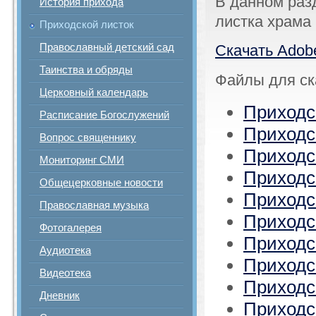
В данном раз
История прихода
листка храма 
Приходской листок
Православный детский сад
Скачать Adob
Таинства и обряды
Файлы для ск
Церковный календарь
Приходск
Расписание Богослужений
Приходск
Вопрос священнику
Приходс
Мониторинг СМИ
Приходс
Общецерковные новости
Приходс
Православная музыка
Приходс
Фотогалерея
Приходс
Аудиотека
Приходс
Видеотека
Приходс
Дневник
Приходс