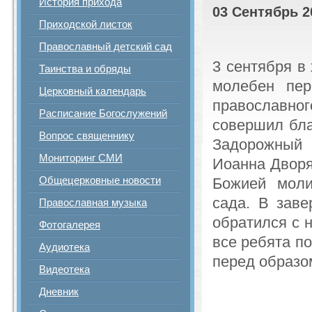
История прихода
03 Сентябрь 2
Приходской листок
Православный детский сад
3 сентября в
Таинства и обряды
молебен пер
Церковный календарь
православног
Расписание Богослужений
совершил бла
Вопрос священнику
Задорожный 
Мониторинг СМИ
Иоанна Дворя
Общецерковные новости
Божией моли
сада. В зав
Православная музыка
обратился с 
Фотогалерея
все ребята п
Аудиотека
перед образо
Видеотека
Дневник